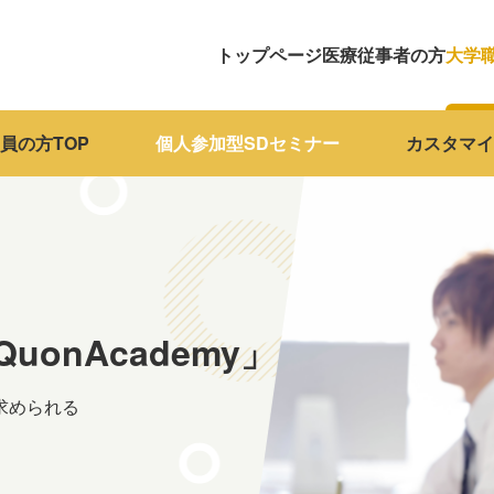
トップページ
医療従事者の方
大学
員の方TOP
個人参加型SDセミナー
カスタマイ
onAcademy」
求められる