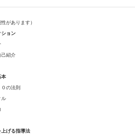
能性があります）
クション
介
自己紹介
基本
１０の法則
クル
力
を上げる指導法