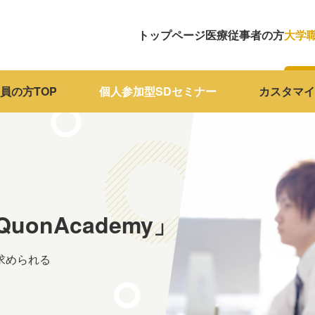
トップページ
医療従事者の方
大学
員の方TOP
個人参加型SDセミナー
カスタマイ
onAcademy」
求められる